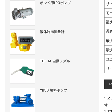
ボンベ用LPGポンプ
サ
モ
最
温
液体制御流量計
最
最
ユ
TD-11A 自動ノズル
リ
YB50 燃料ポンプ
1
す
2.