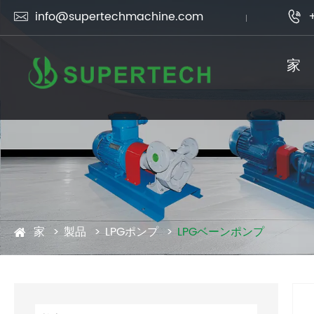
info@supertechmachine.com


家
家
製品
LPGポンプ
LPGベーンポンプ