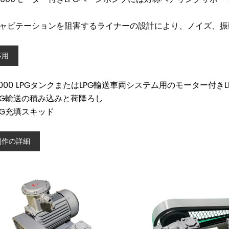
.キャビテーションを阻害するライナーの設計により、ノイズ、
応用
Z2000 LPGタンクまたはLPG輸送車両システム用のモーター付き
LPG輸送の積み込みと荷降ろし
LPG充填スキッド
制作の詳細