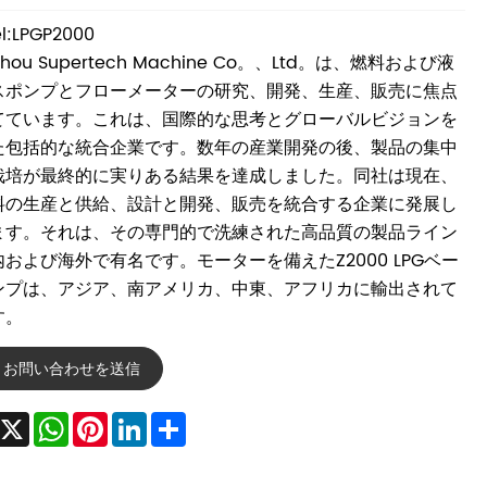
l:LPGP2000
zhou Supertech Machine Co。、Ltd。は、燃料および液
スポンプとフローメーターの研究、開発、生産、販売に焦点
てています。これは、国際的な思考とグローバルビジョンを
た包括的な統合企業です。数年の産業開発の後、製品の集中
栽培が最終的に実りある結果を達成しました。同社は現在、
料の生産と供給、設計と開発、販売を統合する企業に発展し
ます。それは、その専門的で洗練された高品質の製品ライン
および海外で有名です。モーターを備えたZ2000 LPGベー
ンプは、アジア、南アメリカ、中東、アフリカに輸出されて
す。
お問い合わせを送信
Facebook
X
WhatsApp
Pinterest
LinkedIn
Share