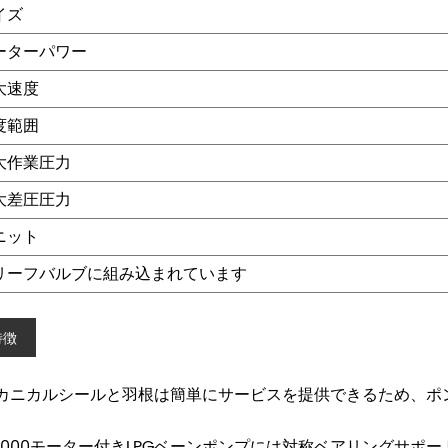
イズ
ーターパワー
大速度
度範囲
大作業圧力
大差圧圧力
ニット
リーフバルブに組み込まれています
特徴
.メカニカルシールと羽根は簡単にサービスを提供できるため、
Z2000モーター付きLPGベーンポンプには対称ベアリングサ