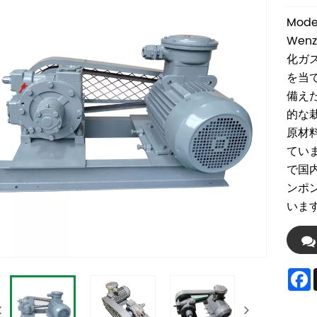
Mode
Wen
化ガ
を当
備え
的な
原材
てい
で国内
ンポ
いま