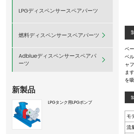
LPGディスペンサースペアパーツ
燃料ディスペンサースペアパーツ

ベー
Adblueディスペンサースペアパ
ベ

ーツ
ャ
ま
を
新製品
LPGタンク用LPGポンプ
モ
流