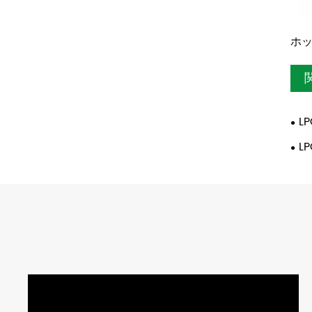
ホッ
L
L