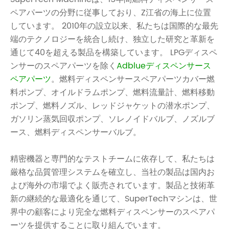
ペアパーツの分野に従事しており、Z江省の海上に位置
しています。 2010年の設立以来、私たちは国際的な最先
端のテクノロジーを統合し続け、独立した研究と革新を
通じて40を超える製品を構築しています。 LPGディスペ
ンサーのスペアパーツを除く
Adblueディスペンサース
ペアパーツ
。燃料ディスペンサースペアパーツカバー燃
料ポンプ、オイルドラムポンプ、燃料流量計、燃料移動
ポンプ、燃料ノズル、レッドジャケットの潜水ポンプ、
ガソリン蒸気回収ポンプ、ソレノイドバルブ、ノズルブ
ース、燃料ディスペンサーバルブ。
精密機器と専門的なテストチームに依存して、私たちは
厳格な品質管理システムを確立し、当社の製品は国内お
よび海外の市場でよく販売されています。製品と技術革
新の継続的な最適化を通じて、SuperTechマシンは、世
界中の顧客により完全な燃料ディスペンサーのスペアパ
ーツを提供することに取り組んでいます。