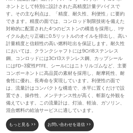
ネントとして特別に設計された高精度計量デバイスで
す。その主な利点は、「精度、耐久性、利便性」に要約
できます。精度の面では、コンロッド制限技術を備えた
対称的に配置された4つのピストンの構造を採用し、1サ
イクルあたり正確に0.5リットルのオイルを排出し、高い
計量精度と信頼性の高い燃料吐出を保証します。耐久性
においては、クランクシャフトには9Cr18ステンレス
鋼、コンロッドには3Cr13ステンレス鋼、カップシール
にはFD-3変性PTFE、シールにはニトリルゴムなど、主要
コンポーネントに高品質の素材を採用し、耐摩耗性、耐
食性に優れ、長寿命を実現しています。利便性の面で
は、流量計はコンパクトな構造で、水平に置くだけで設
置でき、操作性、メンテナンス性が高く、斬新な外観を
備えています。この流量計は、灯油、軽油、ガソリン、
混合燃料の給油サービスに適しています。
もっと見る >>
お問い合わせを送信 >>