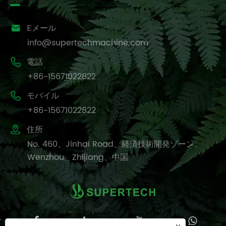

Eメール
info@supertechmachine.com

電話
+86-15671022822

モバイル
+86-15671022822

住所
No. 460、Jinhai Road、経済技術開発ゾーン、
Wenzhou、Zhijiang、中国