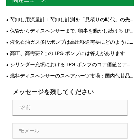
関連ニュース
荷卸し用流量計：荷卸し計測を「見積りの時代」の先
へ
保管からディスペンサーまで: 物事を動かし続ける LPG
多段ポンプ
液化石油ガス多段ポンプは高圧移送需要にどのように
対応するのでしょうか?
高圧、高需要?この LPG ポンプには答えがあります
シリンダー充填における LPG ポンプのコア価値とアプ
リケーション分析
燃料ディスペンサーのスペアパーツ市場：国内代替品
が新たな成長軌道を推進
メッセージを残してください